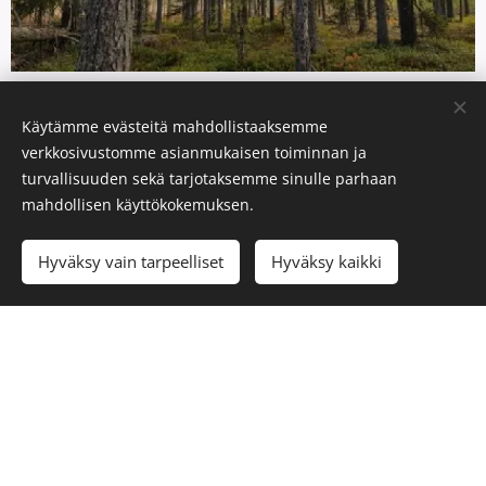
Metsästysalue
Käytämme evästeitä mahdollistaaksemme
verkkosivustomme asianmukaisen toiminnan ja
Metsästysaluetta seuralla on n. 7000 ha.
turvallisuuden sekä tarjotaksemme sinulle parhaan
Alueen itärajana on rajavyöhyke. Seuran
mahdollisen käyttökokemuksen.
vuokra-alueet ovat pääsääntöisesti vuokrattu
Hyväksy vain tarpeelliset
Hyväksy kaikki
metsähallitukselta. Jonkun verran on vuokralla
myös yksityisten maita. Seuramme
metsästysaluetta ympäröi osittain Valtion
metsästysvuokra-alue Kukkaro - Lakla.