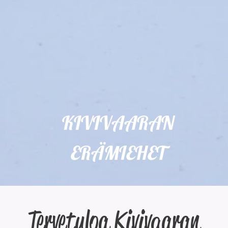
KIVIVAARAN
ERÄMIEHET
Tervetuloa Kivivaaran